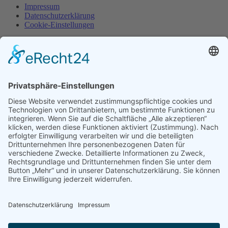
Impressum
Datenschutzerklärung
Cookie-Einstellungen
Copyright © 2017 TSV Lensahn - Made by
SeaNet
Deutsch
English
Home
Event
Starterliste Triple 2026
Starterliste Double 2026
Starterliste 24h-Lauf
Programm 2026
Ergebnisse 2026
Sponsoren
Statistik
Anmeldung
Ausschreibung Duathlon
Ausschreibung Double
Ausschreibung Triple
Formulare
Reglement
Allgemeine Infos