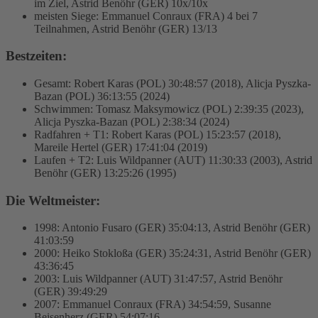
im Ziel, Astrid Benöhr (GER) 10x/10x
meisten Siege: Emmanuel Conraux (FRA) 4 bei 7
Teilnahmen, Astrid Benöhr (GER) 13/13
Bestzeiten:
Gesamt: Robert Karas (POL) 30:48:57 (2018), Alicja Pyszka-
Bazan (POL) 36:13:55 (2024)
Schwimmen: Tomasz Maksymowicz (POL) 2:39:35 (2023),
Alicja Pyszka-Bazan (POL) 2:38:34 (2024)
Radfahren + T1: Robert Karas (POL) 15:23:57 (2018),
Mareile Hertel (GER) 17:41:04 (2019)
Laufen + T2: Luis Wildpanner (AUT) 11:30:33 (2003), Astrid
Benöhr (GER) 13:25:26 (1995)
Die Weltmeister:
1998: Antonio Fusaro (GER) 35:04:13, Astrid Benöhr (GER)
41:03:59
2000: Heiko Stokloßa (GER) 35:24:31, Astrid Benöhr (GER)
43:36:45
2003: Luis Wildpanner (AUT) 31:47:57, Astrid Benöhr
(GER) 39:49:29
2007: Emmanuel Conraux (FRA) 34:54:59, Susanne
Beisenherz (GER) 54:07:16