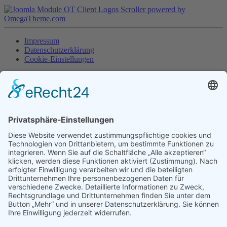
Impressum
Datenschutzerklärung
Cookie-Einstellungen
Copyright © 2017 TSV Lensahn - Made by
SeaNet
Deutsch
English
Home
Event
Starterliste Triple 2026
Starterliste Double 2026
Starterliste 24h-Lauf
Programm 2026
Ergebnisse 2026
Sponsoren
Statistik
Anmeldung
Ausschreibung Duathlon
Ausschreibung Double