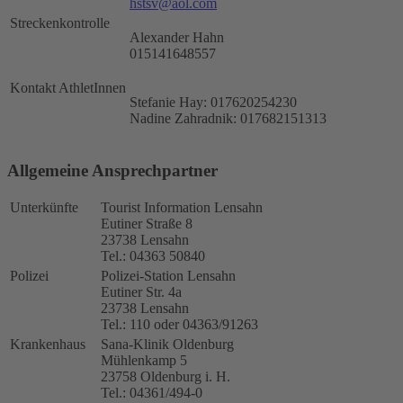
hstsv@aol.com
Streckenkontrolle
Alexander Hahn
015141648557
Kontakt AthletInnen
Stefanie Hay: 017620254230
Nadine Zahradnik: 017682151313
Allgemeine Ansprechpartner
Unterkünfte
Tourist Information Lensahn
Eutiner Straße 8
23738 Lensahn
Tel.: 04363 50840
Polizei
Polizei-Station Lensahn
Eutiner Str. 4a
23738 Lensahn
Tel.: 110 oder 04363/91263
Krankenhaus
Sana-Klinik Oldenburg
Mühlenkamp 5
23758 Oldenburg i. H.
Tel.: 04361/494-0