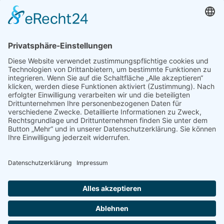
Copyright © 2017 TSV Lensahn - Made by
SeaNet
Deutsch
English
Home
Event
Starterliste Triple 2026
Starterliste Double 2026
Starterliste 24h-Lauf
Programm 2026
Ergebnisse 2026
Sponsoren
Statistik
Anmeldung
Ausschreibung Duathlon
Ausschreibung Double
Ausschreibung Triple
Formulare
Reglement
Allgemeine Infos
Strecken
Unterkünfte
Anreise / Lageplan
Unser Team