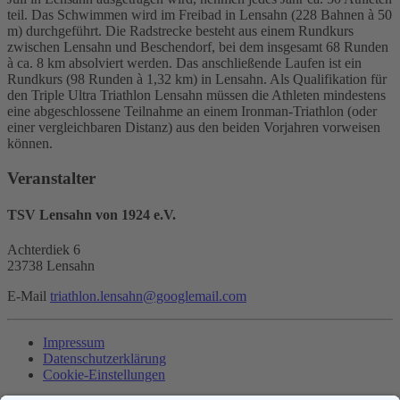
teil. Das Schwimmen wird im Freibad in Lensahn (228 Bahnen à 50
m) durchgeführt. Die Radstrecke besteht aus einem Rundkurs
zwischen Lensahn und Beschendorf, bei dem insgesamt 68 Runden
à ca. 8 km absolviert werden. Das anschließende Laufen ist ein
Rundkurs (98 Runden à 1,32 km) in Lensahn. Als Qualifikation für
den Triple Ultra Triathlon Lensahn müssen die Athleten mindestens
eine abgeschlossene Teilnahme an einem Ironman-Triathlon (oder
einer vergleichbaren Distanz) aus den beiden Vorjahren vorweisen
können.
Veranstalter
TSV Lensahn von 1924 e.V.
Achterdiek 6
23738 Lensahn
E-Mail
triathlon.lensahn@googlemail.com
Impressum
Datenschutzerklärung
Cookie-Einstellungen